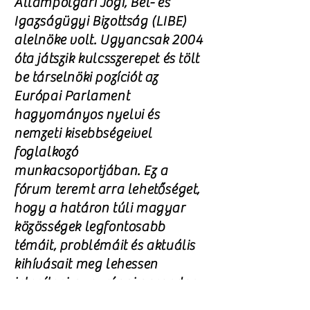
Állampolgári Jogi, Bel- és
Igazságügyi Bizottság (LIBE)
alelnöke volt. Ugyancsak 2004
óta játszik kulcsszerepet és tölt
be társelnöki pozíciót az
Európai Parlament
hagyományos nyelvi és
nemzeti kisebbségeivel
foglalkozó
munkacsoportjában. Ez a
fórum teremt arra lehetőséget,
hogy a határon túli magyar
közösségek legfontosabb
témáit, problémáit és aktuális
kihívásait meg lehessen
jeleníteni az európai porondon.
Jelenleg leginkább az EU