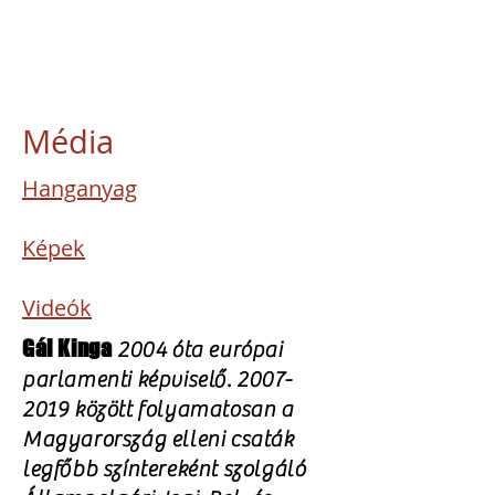
MISSZIÓS KÖZPONT
HUNGARIAN DIASPORA
MISSION CENTRE
Média
Hanganyag
Képek
Videók
Gál Kinga
2004 óta európai
parlamenti képviselő.
2007-
2019
között folyamatosan a
Magyarország elleni csaták
legfőbb színtereként szolgáló