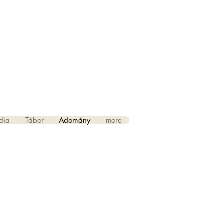
ZPONT
ENTRE
 EGYHÁZ
CHURCH
dia
Tábor
Adomány
more