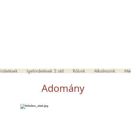
AR DIASZPÓRA MISSZIÓS KÖ
ARIAN DIASPORA MISSION C
I ELSŐ MAGYAR REFORMÁTUS
 HUNGARIAN PRESBYTERIAN 
irdetések
Igehirdetések 2.old
Rólunk
Alkalmaink
Mé
Adomány